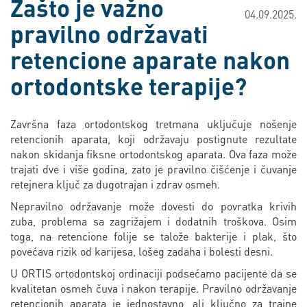
Zašto je važno
04.09.2025.
pravilno održavati
retencione aparate nakon
ortodontske terapije?
Završna faza ortodontskog tretmana uključuje nošenje
retencionih aparata, koji održavaju postignute rezultate
nakon skidanja fiksne ortodontskog aparata. Ova faza može
trajati dve i više godina, zato je pravilno čišćenje i čuvanje
retejnera ključ za dugotrajan i zdrav osmeh.
Nepravilno održavanje može dovesti do povratka krivih
zuba, problema sa zagrižajem i dodatnih troškova. Osim
toga, na retencione folije se talože bakterije i plak, što
povećava rizik od karijesa, lošeg zadaha i bolesti desni.
U ORTIS ortodontskoj ordinaciji podsećamo pacijente da se
kvalitetan osmeh čuva i nakon terapije. Pravilno održavanje
retencionih aparata je jednostavno, ali ključno za trajne