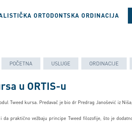
ALISTIČKA ORTODONTSKA ORDINACIJA
POČETNA
USLUGE
ORDINACIJE
ursa u ORTIS-u
modul Tweed kursa. Predavač je bio dr Predrag Janošević iz Niša,
 i da praktično vežbaju principe Tweed filozofije, što je dodat