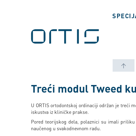
SPECIJ
↑
Treći modul Tweed k
U ORTIS ortodontskoj ordinaciji održan je treći 
iskustva iz kliničke prakse.
Pored teorijskog dela, polaznici su imali priliku
naučenog u svakodnevnom radu.