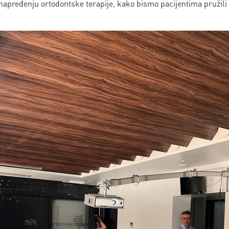
napređenju ortodontske terapije, kako bismo pacijentima pružili