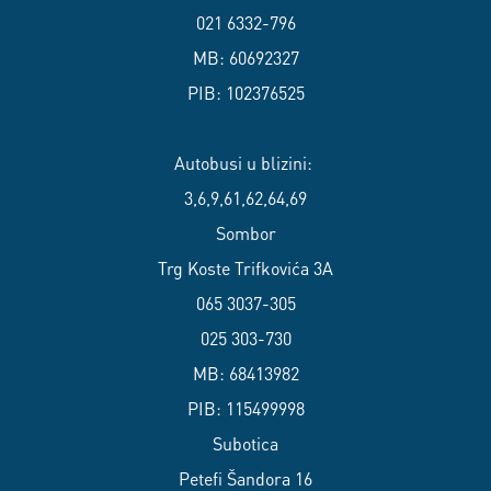
021 6332-796
MB: 60692327
PIB: 102376525
Autobusi u blizini:
3,6,9,61,62,64,69
Sombor
Trg Koste Trifkovića 3A
065 3037-305
025 303-730
MB: 68413982
PIB: 115499998
Subotica
Petefi Šandora 16