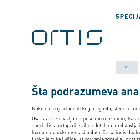
SPECIJ
↑
Šta podrazumeva anali
Nakon prvog ortodontskog pregleda, sledeći korak 
Ova faza se obavlja na posebnom terminu, kako 
specijalista ortopedije vilice detaljno predstav
kompletne dokumentacije definiše se individualni 
funkcije zuba i vilica, uz očuvanje zdravlja i post