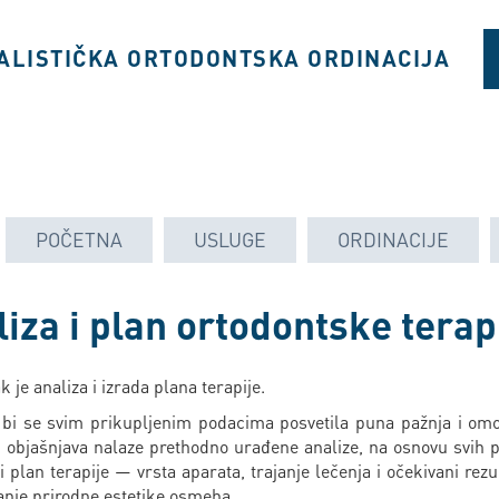
ALISTIČKA ORTODONTSKA ORDINACIJA
POČETNA
USLUGE
ORDINACIJE
za i plan ortodontske terap
je analiza i izrada plana terapije.
bi se svim prikupljenim podacima posvetila puna pažnja i omo
lja i objašnjava nalaze prethodno urađene analize, na osnovu svi
plan terapije — vrsta aparata, trajanje lečenja i očekivani rezu
izanje prirodne estetike osmeha.