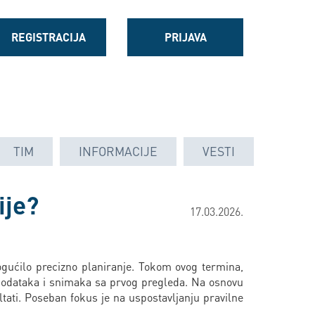
REGISTRACIJA
PRIJAVA
TIM
INFORMACIJE
VESTI
ije?
17.03.2026.
gućilo precizno planiranje. Tokom ovog termina,
h podataka i snimaka sa prvog pregleda. Na osnovu
ltati. Poseban fokus je na uspostavljanju pravilne