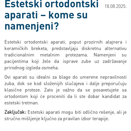
Estetski ortodontski
18.08.2025.
aparati – kome su
namenjeni?
Estetski ortodontski aparati, poput prozirnih alajnera i
keramičkih breketa, predstavljaju diskretnu alternativu
tradicionalnim metalnim protezama. Namenjeni su
pacijentima koji žele da isprave zube uz zadržavanje
prirodnog izgleda osmeha.
Ovi aparati su idealni za blage do umerene nepravilnosti
zuba, dok se kod složenijih slučajeva i dalje preporučuju
klasične proteze. Zato je važno da se posavetujete sa
ortodontom koji će proceniti da li ste dobar kandidat za
estetski tretman.
Zaključak:
Estetski aparati mogu biti odlično rešenje, ali je
stručno mišljenje ključno za pravilan izbor terapije.