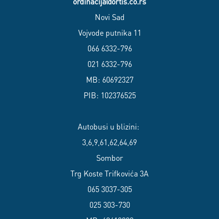
ordinacija@ortis.co.rs
Novi Sad
Vojvode putnika 11
066 6332-796
021 6332-796
MB: 60692327
PIB: 102376525
Autobusi u blizini:
3,6,9,61,62,64,69
Sombor
Trg Koste Trifkovića 3A
065 3037-305
025 303-730