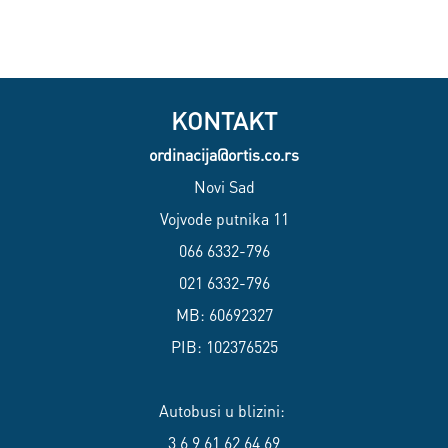
KONTAKT
ordinacija@ortis.co.rs
Novi Sad
Vojvode putnika 11
066 6332-796
021 6332-796
MB: 60692327
PIB: 102376525
Autobusi u blizini:
3,6,9,61,62,64,69