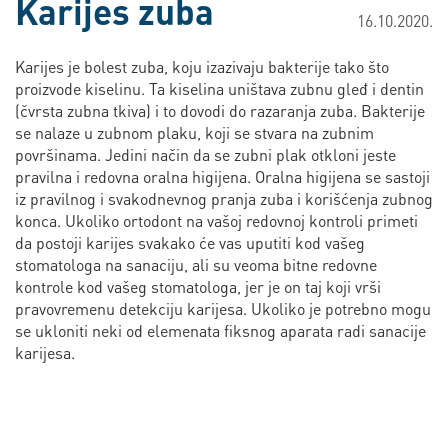
Karijes zuba
16.10.2020.
Karijes je bolest zuba, koju izazivaju bakterije tako što
proizvode kiselinu. Ta kiselina uništava zubnu gleđ i dentin
(čvrsta zubna tkiva) i to dovodi do razaranja zuba. Bakterije
se nalaze u zubnom plaku, koji se stvara na zubnim
površinama. Jedini način da se zubni plak otkloni jeste
pravilna i redovna oralna higijena. Oralna higijena se sastoji
iz pravilnog i svakodnevnog pranja zuba i korišćenja zubnog
konca. Ukoliko ortodont na vašoj redovnoj kontroli primeti
da postoji karijes svakako će vas uputiti kod vašeg
stomatologa na sanaciju, ali su veoma bitne redovne
kontrole kod vašeg stomatologa, jer je on taj koji vrši
pravovremenu detekciju karijesa. Ukoliko je potrebno mogu
se ukloniti neki od elemenata fiksnog aparata radi sanacije
karijesa.